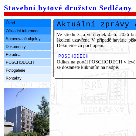
Stavební bytové družstvo Sedlčany
Aktuální zprávy 
Úvod
Základní informace
Ve středu 3. a ve čtvrtek 4. 6. 2026 
Spravované objekty
školení uzavřena V případě havárie pi
Děkujeme za pochopení.
Dokumenty
Poradna
POSCHODECH
Odkaz na portál POSCHODECH v levé čás
POSCHODECH
se dostanete kliknutím na nadpis
Fotogalerie
Kontakty