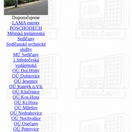
Doporučujeme
LAMA energy
POSCHODECH
Městská teplárenská
Sedlčany
Sedlčanské technické
služby
MÚ Sedlčany
1.Středočeská
vodárenská
OÚ Dol.Hbity
OÚ Dublovice
OÚ Jesenice
OÚ Kamýk n.Vlt.
OÚ Klučenice
OÚ Kos.Hora
OÚ Kr.Hora
OÚ Milešov
OÚ Nedrahovice
OÚ Nechvalice
OÚ Osečany
OÚ Petrovice