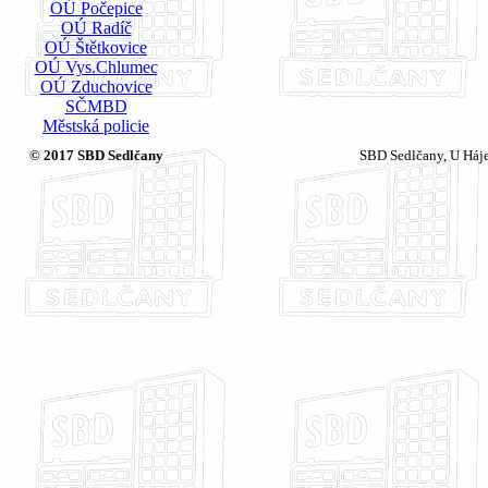
OÚ Počepice
OÚ Radíč
OÚ Štětkovice
OÚ Vys.Chlumec
OÚ Zduchovice
SČMBD
Městská policie
© 2017 SBD Sedlčany
SBD Sedlčany, U Háj